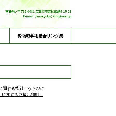
事務局／〒736-0081 広島市安芸区船越5-15-21
E-mail：jimukyoku@chujinken.jp
腎領域学術集会リンク集
）に関する指針」ならびに
 に関する取扱い細則」